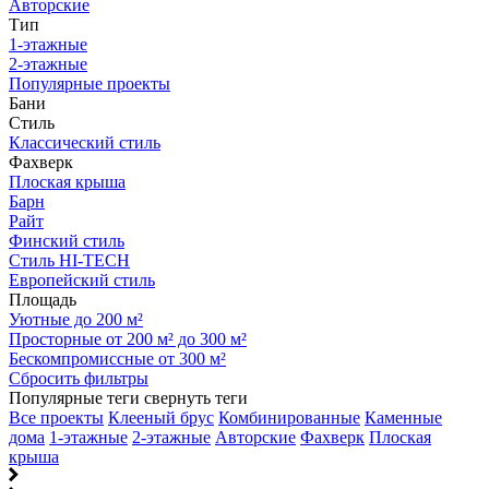
Авторские
Тип
1-этажные
2-этажные
Популярные проекты
Бани
Стиль
Классический стиль
Фахверк
Плоская крыша
Барн
Райт
Финский стиль
Стиль HI-TECH
Европейский стиль
Площадь
Уютные до 200 м²
Просторные от 200 м² до 300 м²
Бескомпромиссные от 300 м²
Сбросить фильтры
Популярные теги
свернуть теги
Все проекты
Клееный брус
Комбинированные
Каменные
дома
1-этажные
2-этажные
Авторские
Фахверк
Плоская
крыша