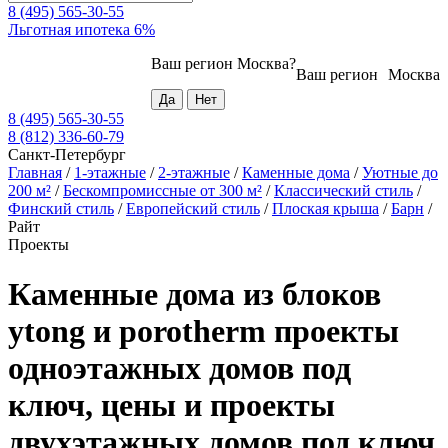
8 (495) 565-30-55
Льготная ипотека 6%
Ваш регион
Москва
?
Ваш регион
Москва
8 (495) 565-30-55
8 (812) 336-60-79
Санкт-Петербург
Главная
/
1-этажные
/
2-этажные
/
Каменные дома
/
Уютные до
200 м²
/
Бескомпромиссные от 300 м²
/
Классический стиль
/
Финский стиль
/
Европейский стиль
/
Плоская крыша
/
Барн
/
Райт
Проекты
Каменные дома из блоков
ytong и porotherm проекты
одноэтажных домов под
ключ, цены и проекты
двухэтажных домов под ключ