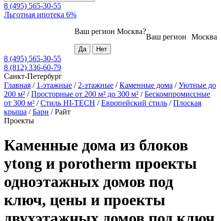
8 (495) 565-30-55
Льготная ипотека 6%
Ваш регион
Москва
?
Ваш регион
Москва
8 (495) 565-30-55
8 (812) 336-60-79
Санкт-Петербург
Главная
/
1-этажные
/
2-этажные
/
Каменные дома
/
Уютные до
200 м²
/
Просторные от 200 м² до 300 м²
/
Бескомпромиссные
от 300 м²
/
Стиль HI-TECH
/
Европейский стиль
/
Плоская
крыша
/
Барн
/
Райт
Проекты
Каменные дома из блоков
ytong и porotherm проекты
одноэтажных домов под
ключ, цены и проекты
двухэтажных домов под ключ