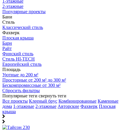
1-этажные
2-этажные
Популярные проекты
Бани
Стиль
Классический стиль
Фахверк
Плоская крыша
Барн
Райт
Финский стиль
Стиль HI-TECH
Европейский стиль
Площадь
Уютные до 200 м²
Просторные от 200 м² до 300 м²
Бескомпромиссные от 300 м²
Сбросить фильтры
Популярные теги
свернуть теги
Все проекты
Клееный брус
Комбинированные
Каменные
дома
1-этажные
2-этажные
Авторские
Фахверк
Плоская
крыша