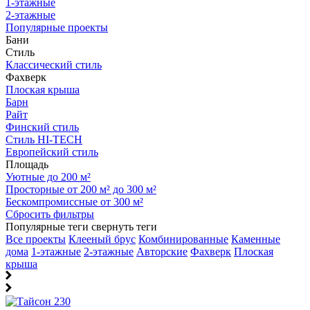
1-этажные
2-этажные
Популярные проекты
Бани
Стиль
Классический стиль
Фахверк
Плоская крыша
Барн
Райт
Финский стиль
Стиль HI-TECH
Европейский стиль
Площадь
Уютные до 200 м²
Просторные от 200 м² до 300 м²
Бескомпромиссные от 300 м²
Сбросить фильтры
Популярные теги
свернуть теги
Все проекты
Клееный брус
Комбинированные
Каменные
дома
1-этажные
2-этажные
Авторские
Фахверк
Плоская
крыша