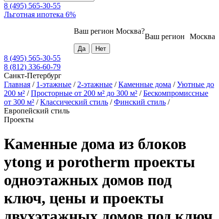
8 (495) 565-30-55
Льготная ипотека 6%
Ваш регион
Москва
?
Ваш регион
Москва
8 (495) 565-30-55
8 (812) 336-60-79
Санкт-Петербург
Главная
/
1-этажные
/
2-этажные
/
Каменные дома
/
Уютные до
200 м²
/
Просторные от 200 м² до 300 м²
/
Бескомпромиссные
от 300 м²
/
Классический стиль
/
Финский стиль
/
Европейский стиль
Проекты
Каменные дома из блоков
ytong и porotherm проекты
одноэтажных домов под
ключ, цены и проекты
двухэтажных домов под ключ