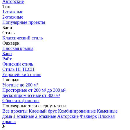
Авторские
Тип
1-этажные
2-этажные
Популярные проекты
Бани
Стиль
Классический стиль
Фахверк
Плоская крыша
Барн
Райт
Финский стиль
Стиль HI-TECH
Европейский стиль
Площадь
Уютные до 200 м²
Просторные от 200 м² до 300 м²
Бескомпромиссные от 300 м²
Сбросить фильтры
Популярные теги
свернуть теги
Все проекты
Клееный брус
Комбинированные
Каменные
дома
1-этажные
2-этажные
Авторские
Фахверк
Плоская
крыша