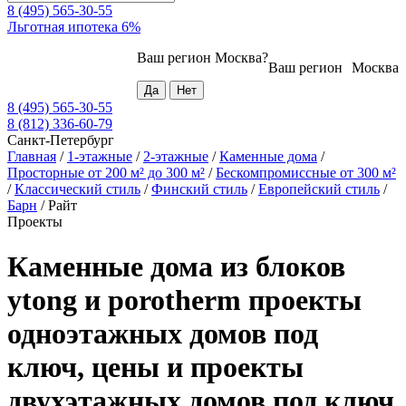
8 (495) 565-30-55
Льготная ипотека 6%
Ваш регион
Москва
?
Ваш регион
Москва
8 (495) 565-30-55
8 (812) 336-60-79
Санкт-Петербург
Главная
/
1-этажные
/
2-этажные
/
Каменные дома
/
Просторные от 200 м² до 300 м²
/
Бескомпромиссные от 300 м²
/
Классический стиль
/
Финский стиль
/
Европейский стиль
/
Барн
/
Райт
Проекты
Каменные дома из блоков
ytong и porotherm проекты
одноэтажных домов под
ключ, цены и проекты
двухэтажных домов под ключ