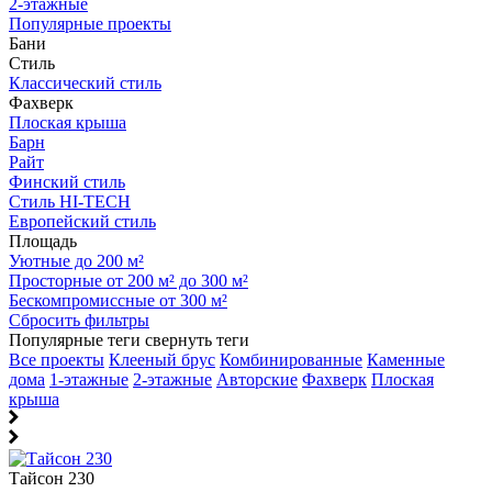
2-этажные
Популярные проекты
Бани
Стиль
Классический стиль
Фахверк
Плоская крыша
Барн
Райт
Финский стиль
Стиль HI-TECH
Европейский стиль
Площадь
Уютные до 200 м²
Просторные от 200 м² до 300 м²
Бескомпромиссные от 300 м²
Сбросить фильтры
Популярные теги
свернуть теги
Все проекты
Клееный брус
Комбинированные
Каменные
дома
1-этажные
2-этажные
Авторские
Фахверк
Плоская
крыша
Тайсон 230