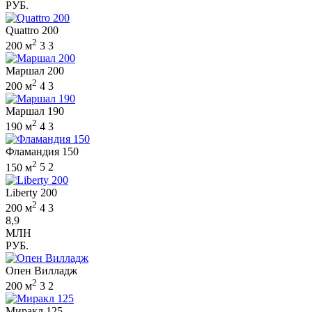
РУБ.
Quattro 200
2
200 м
3
3
Маршал 200
2
200 м
4
3
Маршал 190
2
190 м
4
3
Фламандия 150
2
150 м
5
2
Liberty 200
2
200 м
4
3
8,9
МЛН
РУБ.
Опен Вилладж
2
200 м
3
2
Миракл 125