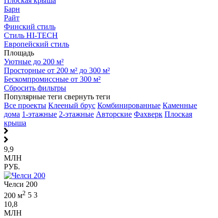
Плоская крыша
Барн
Райт
Финский стиль
Стиль HI-TECH
Европейский стиль
Площадь
Уютные до 200 м²
Просторные от 200 м² до 300 м²
Бескомпромиссные от 300 м²
Сбросить фильтры
Популярные теги
свернуть теги
Все проекты
Клееный брус
Комбинированные
Каменные
дома
1-этажные
2-этажные
Авторские
Фахверк
Плоская
крыша
9,9
МЛН
РУБ.
Челси 200
2
200 м
5
3
10,8
МЛН