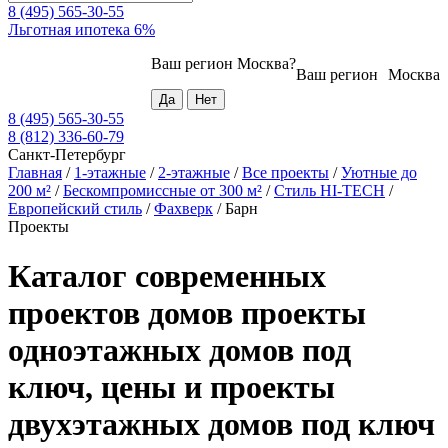
8 (495) 565-30-55
Льготная ипотека 6%
Ваш регион
Москва
?
Ваш регион
Москва
8 (495) 565-30-55
8 (812) 336-60-79
Санкт-Петербург
Главная
/
1-этажные
/
2-этажные
/
Все проекты
/
Уютные до
200 м²
/
Бескомпромиссные от 300 м²
/
Стиль HI-TECH
/
Европейский стиль
/
Фахверк
/
Барн
Проекты
Каталог современных
проектов домов проекты
одноэтажных домов под
ключ, цены и проекты
двухэтажных домов под ключ