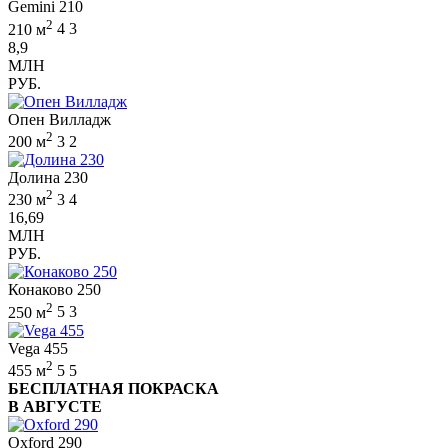
Gemini 210
2
210 м
4
3
8,9
МЛН
РУБ.
Опен Вилладж
2
200 м
3
2
Долина 230
2
230 м
3
4
16,69
МЛН
РУБ.
Конаково 250
2
250 м
5
3
Vega 455
2
455 м
5
5
БЕСПЛАТНАЯ ПОКРАСКА
В АВГУСТЕ
Oxford 290