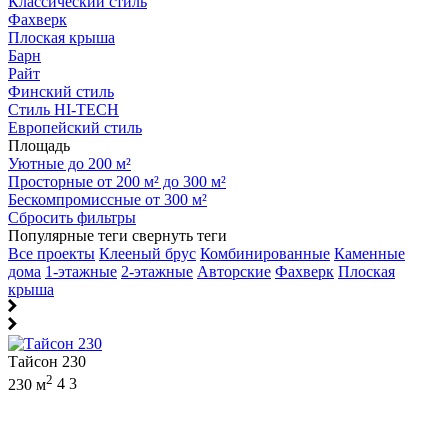
Классический стиль
Фахверк
Плоская крыша
Барн
Райт
Финский стиль
Стиль HI-TECH
Европейский стиль
Площадь
Уютные до 200 м²
Просторные от 200 м² до 300 м²
Бескомпромиссные от 300 м²
Сбросить фильтры
Популярные теги
свернуть теги
Все проекты
Клееный брус
Комбинированные
Каменные
дома
1-этажные
2-этажные
Авторские
Фахверк
Плоская
крыша
Тайсон 230
2
230 м
4
3