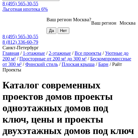
8 (495) 565-30-55
Льготная ипотека 6%
Ваш регион
Москва
?
Ваш регион
Москва
8 (495) 565-30-55
8 (812) 336-60-79
Санкт-Петербург
Главная
/
1-этажные
/
2-этажные
/
Все проекты
/
Уютные до
200 м²
/
Просторные от 200 м² до 300 м²
/
Бескомпромиссные
от 300 м²
/
Финский стиль
/
Плоская крыша
/
Барн
/
Райт
Проекты
Каталог современных
проектов домов проекты
одноэтажных домов под
ключ, цены и проекты
двухэтажных домов под ключ