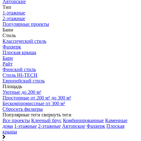
Авторские
Тип
1-этажные
2-этажные
Популярные проекты
Бани
Стиль
Классический стиль
Фахверк
Плоская крыша
Барн
Райт
Финский стиль
Стиль HI-TECH
Европейский стиль
Площадь
Уютные до 200 м²
Просторные от 200 м² до 300 м²
Бескомпромиссные от 300 м²
Сбросить фильтры
Популярные теги
свернуть теги
Все проекты
Клееный брус
Комбинированные
Каменные
дома
1-этажные
2-этажные
Авторские
Фахверк
Плоская
крыша