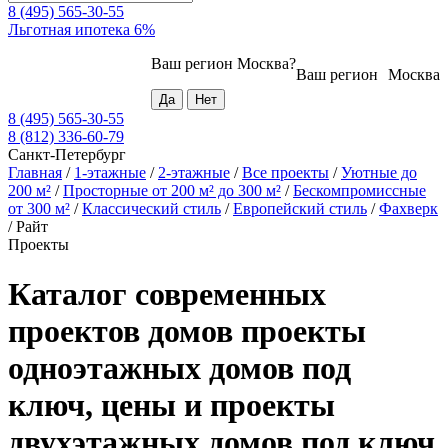
8 (495) 565-30-55
Льготная ипотека 6%
Ваш регион
Москва
?
Ваш регион
Москва
8 (495) 565-30-55
8 (812) 336-60-79
Санкт-Петербург
Главная
/
1-этажные
/
2-этажные
/
Все проекты
/
Уютные до
200 м²
/
Просторные от 200 м² до 300 м²
/
Бескомпромиссные
от 300 м²
/
Классический стиль
/
Европейский стиль
/
Фахверк
/
Райт
Проекты
Каталог современных
проектов домов проекты
одноэтажных домов под
ключ, цены и проекты
двухэтажных домов под ключ