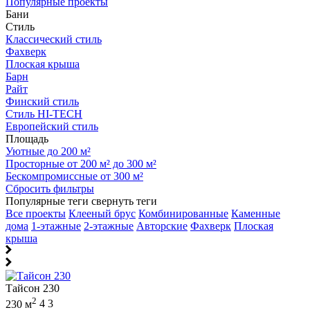
Популярные проекты
Бани
Стиль
Классический стиль
Фахверк
Плоская крыша
Барн
Райт
Финский стиль
Стиль HI-TECH
Европейский стиль
Площадь
Уютные до 200 м²
Просторные от 200 м² до 300 м²
Бескомпромиссные от 300 м²
Сбросить фильтры
Популярные теги
свернуть теги
Все проекты
Клееный брус
Комбинированные
Каменные
дома
1-этажные
2-этажные
Авторские
Фахверк
Плоская
крыша
Тайсон 230
2
230 м
4
3