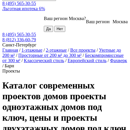
8 (495) 565-30-55
Льготная ипотека 6%
Ваш регион
Москва
?
Ваш регион
Москва
8 (495) 565-30-55
8 (812) 336-60-79
Санкт-Петербург
Главная
/
1-этажные
/
2-этажные
/
Все проекты
/
Уютные до
200 м²
/
Просторные от 200 м² до 300 м²
/
Бескомпромиссные
от 300 м²
/
Классический стиль
/
Европейский стиль
/
Фахверк
/
Барн
Проекты
Каталог современных
проектов домов проекты
одноэтажных домов под
ключ, цены и проекты
двухэтажных домов под ключ