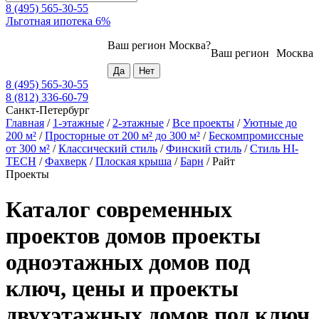
8 (495) 565-30-55
Льготная ипотека 6%
Ваш регион
Москва
?
Ваш регион
Москва
8 (495) 565-30-55
8 (812) 336-60-79
Санкт-Петербург
Главная
/
1-этажные
/
2-этажные
/
Все проекты
/
Уютные до
200 м²
/
Просторные от 200 м² до 300 м²
/
Бескомпромиссные
от 300 м²
/
Классический стиль
/
Финский стиль
/
Стиль HI-
TECH
/
Фахверк
/
Плоская крыша
/
Барн
/
Райт
Проекты
Каталог современных
проектов домов проекты
одноэтажных домов под
ключ, цены и проекты
двухэтажных домов под ключ