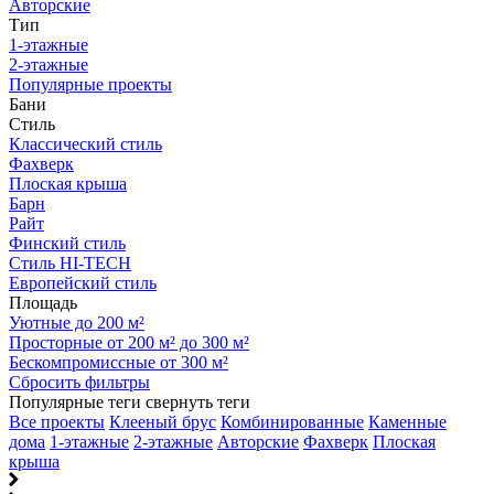
Авторские
Тип
1-этажные
2-этажные
Популярные проекты
Бани
Стиль
Классический стиль
Фахверк
Плоская крыша
Барн
Райт
Финский стиль
Стиль HI-TECH
Европейский стиль
Площадь
Уютные до 200 м²
Просторные от 200 м² до 300 м²
Бескомпромиссные от 300 м²
Сбросить фильтры
Популярные теги
свернуть теги
Все проекты
Клееный брус
Комбинированные
Каменные
дома
1-этажные
2-этажные
Авторские
Фахверк
Плоская
крыша