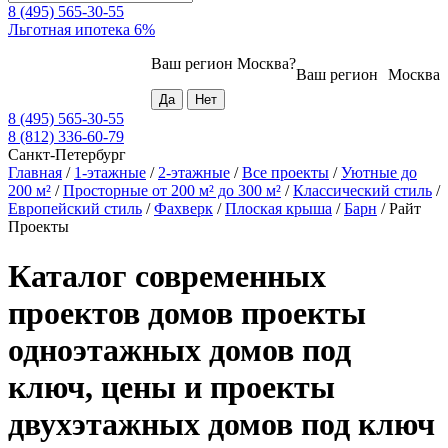
8 (495) 565-30-55
Льготная ипотека 6%
Ваш регион
Москва
?
Ваш регион
Москва
8 (495) 565-30-55
8 (812) 336-60-79
Санкт-Петербург
Главная
/
1-этажные
/
2-этажные
/
Все проекты
/
Уютные до
200 м²
/
Просторные от 200 м² до 300 м²
/
Классический стиль
/
Европейский стиль
/
Фахверк
/
Плоская крыша
/
Барн
/
Райт
Проекты
Каталог современных
проектов домов проекты
одноэтажных домов под
ключ, цены и проекты
двухэтажных домов под ключ