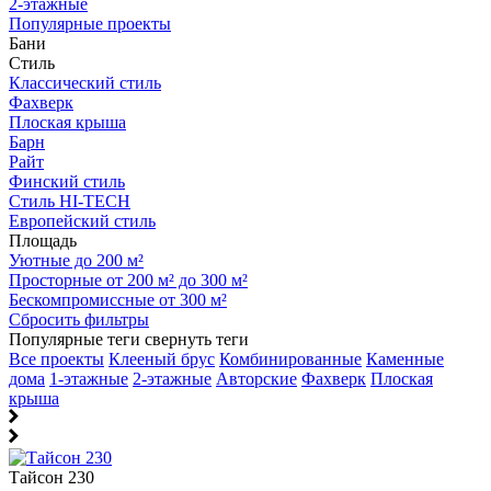
2-этажные
Популярные проекты
Бани
Стиль
Классический стиль
Фахверк
Плоская крыша
Барн
Райт
Финский стиль
Стиль HI-TECH
Европейский стиль
Площадь
Уютные до 200 м²
Просторные от 200 м² до 300 м²
Бескомпромиссные от 300 м²
Сбросить фильтры
Популярные теги
свернуть теги
Все проекты
Клееный брус
Комбинированные
Каменные
дома
1-этажные
2-этажные
Авторские
Фахверк
Плоская
крыша
Тайсон 230