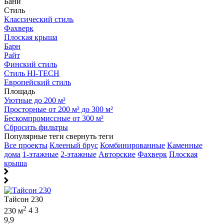
Бани
Стиль
Классический стиль
Фахверк
Плоская крыша
Барн
Райт
Финский стиль
Стиль HI-TECH
Европейский стиль
Площадь
Уютные до 200 м²
Просторные от 200 м² до 300 м²
Бескомпромиссные от 300 м²
Сбросить фильтры
Популярные теги
свернуть теги
Все проекты
Клееный брус
Комбинированные
Каменные
дома
1-этажные
2-этажные
Авторские
Фахверк
Плоская
крыша
Тайсон 230
2
230 м
4
3
9,9