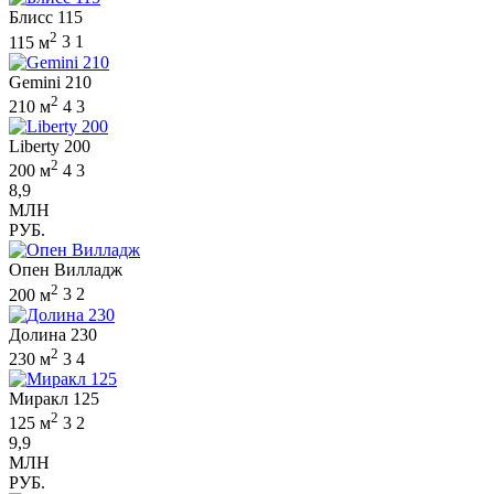
Блисс 115
2
115 м
3
1
Gemini 210
2
210 м
4
3
Liberty 200
2
200 м
4
3
8,9
МЛН
РУБ.
Опен Вилладж
2
200 м
3
2
Долина 230
2
230 м
3
4
Миракл 125
2
125 м
3
2
9,9
МЛН
РУБ.