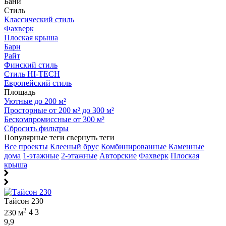
Бани
Стиль
Классический стиль
Фахверк
Плоская крыша
Барн
Райт
Финский стиль
Стиль HI-TECH
Европейский стиль
Площадь
Уютные до 200 м²
Просторные от 200 м² до 300 м²
Бескомпромиссные от 300 м²
Сбросить фильтры
Популярные теги
свернуть теги
Все проекты
Клееный брус
Комбинированные
Каменные
дома
1-этажные
2-этажные
Авторские
Фахверк
Плоская
крыша
Тайсон 230
2
230 м
4
3
9,9