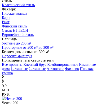
Стиль
Классический стиль
Фахверк
Плоская крыша
Барн
Райт
Финский стиль
Стиль HI-TECH
Европейский стиль
Площадь
Уютные до 200 м²
Просторные от 200 м² до 300 м²
Бескомпромиссные от 300 м²
Сбросить фильтры
Популярные теги
свернуть теги
Все проекты
Клееный брус
Комбинированные
Каменные
дома
1-этажные
2-этажные
Авторские
Фахверк
Плоская
крыша
9,9
МЛН
РУБ.
Челси 200