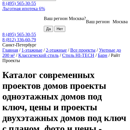
8 (495) 565-30-55
Льготная ипотека 6%
Ваш регион
Москва
?
Ваш регион
Москва
8 (495) 565-30-55
8 (812) 336-60-79
Санкт-Петербург
Главная
/
1-этажные
/
2-этажные
/
Все проекты
/
Уютные до
200 м²
/
Классический стиль
/
Стиль HI-TECH
/
Барн
/
Райт
Проекты
Каталог современных
проектов домов проекты
одноэтажных домов под
ключ, цены и проекты
двухэтажных домов под ключ
с планом, фото и цены -