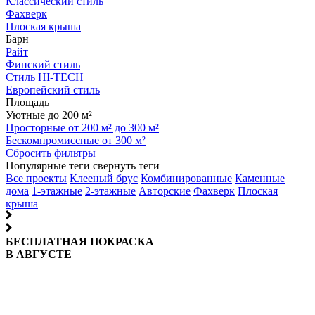
Классический стиль
Фахверк
Плоская крыша
Барн
Райт
Финский стиль
Стиль HI-TECH
Европейский стиль
Площадь
Уютные до 200 м²
Просторные от 200 м² до 300 м²
Бескомпромиссные от 300 м²
Сбросить фильтры
Популярные теги
свернуть теги
Все проекты
Клееный брус
Комбинированные
Каменные
дома
1-этажные
2-этажные
Авторские
Фахверк
Плоская
крыша
БЕСПЛАТНАЯ ПОКРАСКА
В АВГУСТЕ