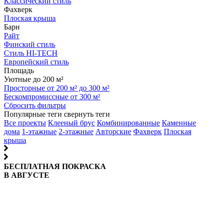
Классический стиль
Фахверк
Плоская крыша
Барн
Райт
Финский стиль
Стиль HI-TECH
Европейский стиль
Площадь
Уютные до 200 м²
Просторные от 200 м² до 300 м²
Бескомпромиссные от 300 м²
Сбросить фильтры
Популярные теги
свернуть теги
Все проекты
Клееный брус
Комбинированные
Каменные
дома
1-этажные
2-этажные
Авторские
Фахверк
Плоская
крыша
БЕСПЛАТНАЯ ПОКРАСКА
В АВГУСТЕ