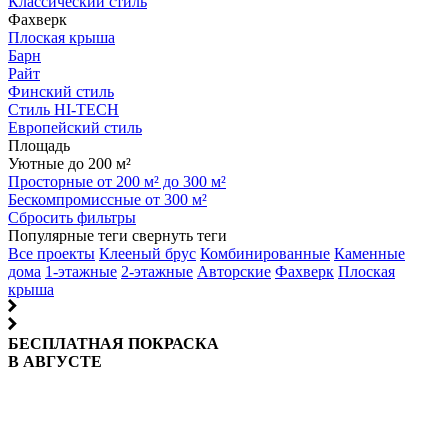
Классический стиль
Фахверк
Плоская крыша
Барн
Райт
Финский стиль
Стиль HI-TECH
Европейский стиль
Площадь
Уютные до 200 м²
Просторные от 200 м² до 300 м²
Бескомпромиссные от 300 м²
Сбросить фильтры
Популярные теги
свернуть теги
Все проекты
Клееный брус
Комбинированные
Каменные
дома
1-этажные
2-этажные
Авторские
Фахверк
Плоская
крыша
БЕСПЛАТНАЯ ПОКРАСКА
В АВГУСТЕ