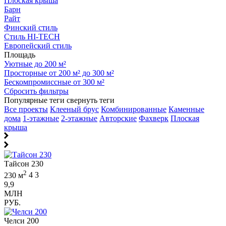
Плоская крыша
Барн
Райт
Финский стиль
Стиль HI-TECH
Европейский стиль
Площадь
Уютные до 200 м²
Просторные от 200 м² до 300 м²
Бескомпромиссные от 300 м²
Сбросить фильтры
Популярные теги
свернуть теги
Все проекты
Клееный брус
Комбинированные
Каменные
дома
1-этажные
2-этажные
Авторские
Фахверк
Плоская
крыша
Тайсон 230
2
230 м
4
3
9,9
МЛН
РУБ.
Челси 200