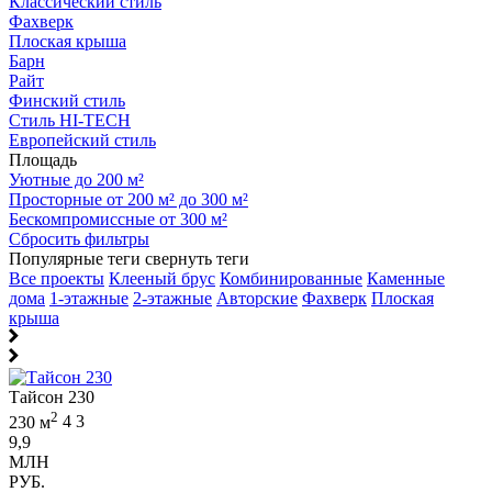
Классический стиль
Фахверк
Плоская крыша
Барн
Райт
Финский стиль
Стиль HI-TECH
Европейский стиль
Площадь
Уютные до 200 м²
Просторные от 200 м² до 300 м²
Бескомпромиссные от 300 м²
Сбросить фильтры
Популярные теги
свернуть теги
Все проекты
Клееный брус
Комбинированные
Каменные
дома
1-этажные
2-этажные
Авторские
Фахверк
Плоская
крыша
Тайсон 230
2
230 м
4
3
9,9
МЛН
РУБ.