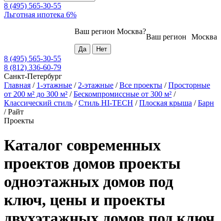
8 (495) 565-30-55
Льготная ипотека 6%
Ваш регион
Москва
?
Ваш регион
Москва
8 (495) 565-30-55
8 (812) 336-60-79
Санкт-Петербург
Главная
/
1-этажные
/
2-этажные
/
Все проекты
/
Просторные
от 200 м² до 300 м²
/
Бескомпромиссные от 300 м²
/
Классический стиль
/
Стиль HI-TECH
/
Плоская крыша
/
Барн
/
Райт
Проекты
Каталог современных
проектов домов проекты
одноэтажных домов под
ключ, цены и проекты
двухэтажных домов под ключ