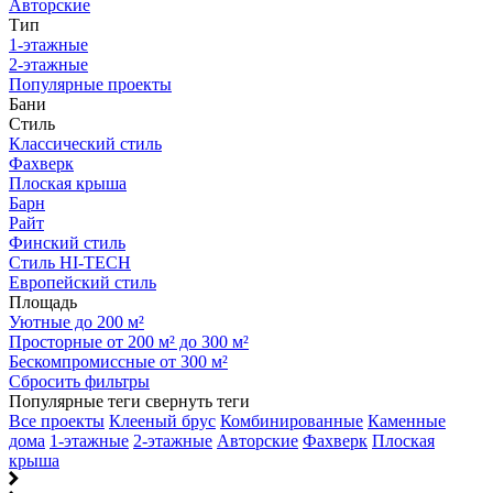
Авторские
Тип
1-этажные
2-этажные
Популярные проекты
Бани
Стиль
Классический стиль
Фахверк
Плоская крыша
Барн
Райт
Финский стиль
Стиль HI-TECH
Европейский стиль
Площадь
Уютные до 200 м²
Просторные от 200 м² до 300 м²
Бескомпромиссные от 300 м²
Сбросить фильтры
Популярные теги
свернуть теги
Все проекты
Клееный брус
Комбинированные
Каменные
дома
1-этажные
2-этажные
Авторские
Фахверк
Плоская
крыша