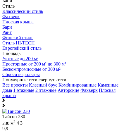
Бани
Стиль
Классический стиль
Фахверк
Плоская крыша
Барн
Райт
Финский стиль
Стиль HI-TECH
Европейский стиль
Площадь
Уютные до 200 м²
Просторные от 200 м² до 300 м²
Бескомпромиссные от 300 м²
Сбросить фильтры
Популярные теги
свернуть теги
Все проекты
Клееный брус
Комбинированные
Каменные
дома
1-этажные
2-этажные
Авторские
Фахверк
Плоская
крыша
Тайсон 230
2
230 м
4
3
9,9