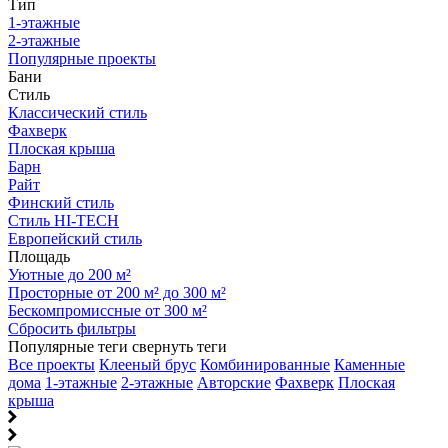
Тип
1-этажные
2-этажные
Популярные проекты
Бани
Стиль
Классический стиль
Фахверк
Плоская крыша
Барн
Райт
Финский стиль
Стиль HI-TECH
Европейский стиль
Площадь
Уютные до 200 м²
Просторные от 200 м² до 300 м²
Бескомпромиссные от 300 м²
Сбросить фильтры
Популярные теги
свернуть теги
Все проекты
Клееный брус
Комбинированные
Каменные
дома
1-этажные
2-этажные
Авторские
Фахверк
Плоская
крыша