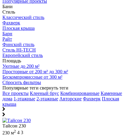
Популярные проекты
Бани
Стиль
Классический стиль
Фахверк
Плоская крыша
Барн
Райт
Финский стиль
Стиль HI-TECH
Европейский стиль
Площадь
Уютные до 200 м²
Просторные от 200 м² до 300 м²
Бескомпромиссные от 300 м²
Сбросить фильтры
Популярные теги
свернуть теги
Все проекты
Клееный брус
Комбинированные
Каменные
дома
1-этажные
2-этажные
Авторские
Фахверк
Плоская
крыша
Тайсон 230
2
230 м
4
3