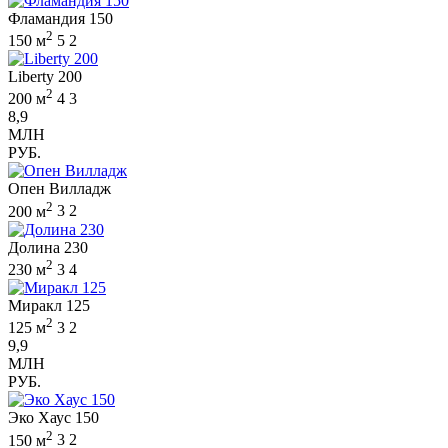
Фламандия 150
2
150 м
5
2
Liberty 200
2
200 м
4
3
8,9
МЛН
РУБ.
Опен Вилладж
2
200 м
3
2
Долина 230
2
230 м
3
4
Миракл 125
2
125 м
3
2
9,9
МЛН
РУБ.
Эко Хаус 150
2
150 м
3
2