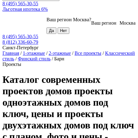
8 (495) 565-30-55
Льготная ипотека 6%
Ваш регион
Москва
?
Ваш регион
Москва
8 (495) 565-30-55
8 (812) 336-60-79
Санкт-Петербург
Главная
/
1-этажные
/
2-этажные
/
Все проекты
/
Классический
стиль
/
Финский стиль
/
Барн
Проекты
Каталог современных
проектов домов проекты
одноэтажных домов под
ключ, цены и проекты
двухэтажных домов под ключ
с планом, фото и цены -