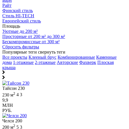
Барн
Райт
Финский стиль
Стиль HI-TECH
Европейский стиль
Площадь
Уютные до 200 м²
Просторные от 200 м² до 300 м²
Бескомпромиссные от 300 м²
Сбросить фильтры
Популярные теги
свернуть теги
Все проекты
Клееный брус
Комбинированные
Каменные
дома
1-этажные
2-этажные
Авторские
Фахверк
Плоская
крыша
Тайсон 230
2
230 м
4
3
9,9
МЛН
РУБ.
Челси 200
2
200 м
5
3